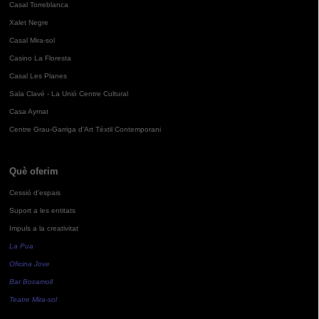
Casal Torreblanca
Xalet Negre
Casal Mira-sol
Casino La Floresta
Casal Les Planes
Sala Clavé - La Unió Centre Cultural
Casa Aymat
Centre Grau-Garriga d'Art Tèxtil Contemporani
Què oferim
Cessió d'espais
Suport a les entitats
Impuls a la creativitat
La Pua
Oficina Jove
Bar Bocamoll
Teatre Mira-sol