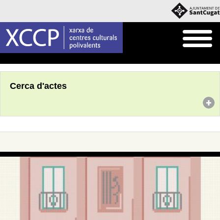
Inici
Agenda
Cerca d'actes