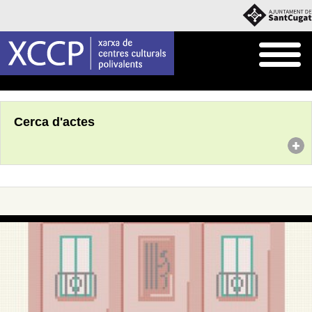
Inici
Agenda
Cerca d'actes