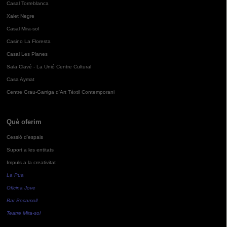
Casal Torreblanca
Xalet Negre
Casal Mira-sol
Casino La Floresta
Casal Les Planes
Sala Clavé - La Unió Centre Cultural
Casa Aymat
Centre Grau-Garriga d'Art Tèxtil Contemporani
Què oferim
Cessió d'espais
Suport a les entitats
Impuls a la creativitat
La Pua
Oficina Jove
Bar Bocamoll
Teatre Mira-sol