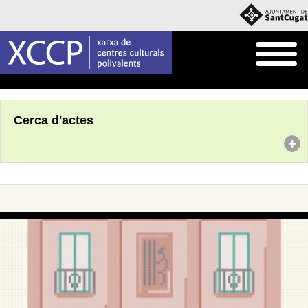
Inici
Agenda
Cerca d'actes