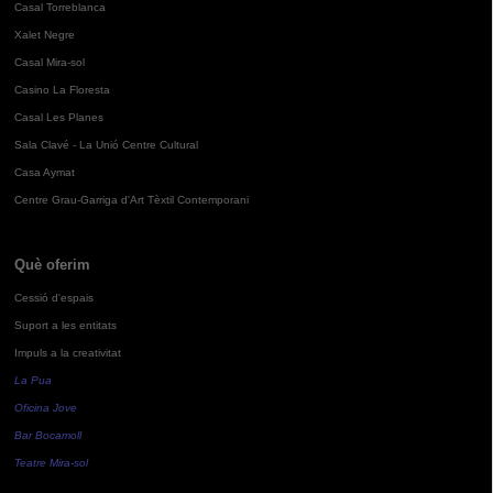
Casal Torreblanca
Xalet Negre
Casal Mira-sol
Casino La Floresta
Casal Les Planes
Sala Clavé - La Unió Centre Cultural
Casa Aymat
Centre Grau-Garriga d'Art Tèxtil Contemporani
Què oferim
Cessió d'espais
Suport a les entitats
Impuls a la creativitat
La Pua
Oficina Jove
Bar Bocamoll
Teatre Mira-sol