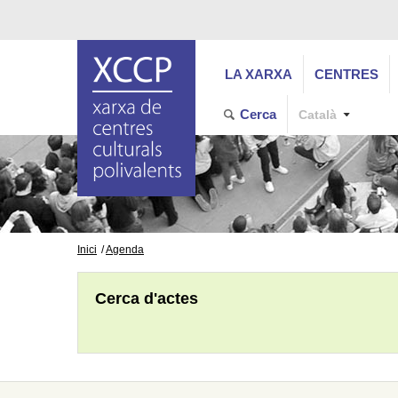
LA XARXA
CENTRES
Cerca
Català
Inici
Agenda
Cerca d'actes