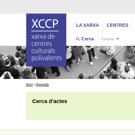
LA XARXA
CENTRES
Cerca
Català
Inici
Agenda
Cerca d'actes