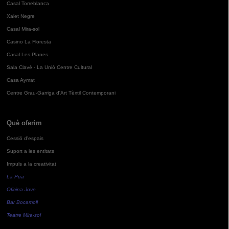
Casal Torreblanca
Xalet Negre
Casal Mira-sol
Casino La Floresta
Casal Les Planes
Sala Clavé - La Unió Centre Cultural
Casa Aymat
Centre Grau-Garriga d'Art Tèxtil Contemporani
Què oferim
Cessió d'espais
Suport a les entitats
Impuls a la creativitat
La Pua
Oficina Jove
Bar Bocamoll
Teatre Mira-sol