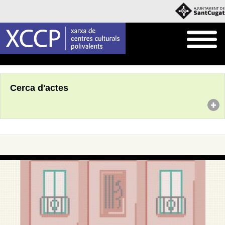
Inici
Agenda
Cerca d'actes