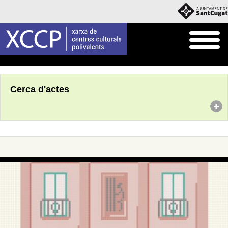
Inici
Agenda
Cerca d'actes