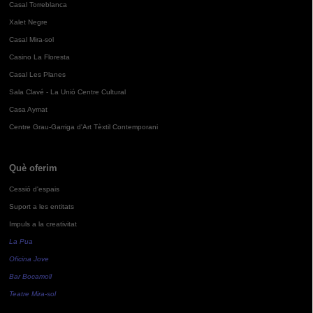
Casal Torreblanca
Xalet Negre
Casal Mira-sol
Casino La Floresta
Casal Les Planes
Sala Clavé - La Unió Centre Cultural
Casa Aymat
Centre Grau-Garriga d'Art Tèxtil Contemporani
Què oferim
Cessió d'espais
Suport a les entitats
Impuls a la creativitat
La Pua
Oficina Jove
Bar Bocamoll
Teatre Mira-sol