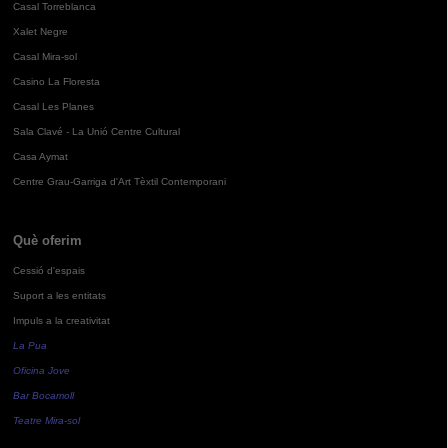
Casal Torreblanca
Xalet Negre
Casal Mira-sol
Casino La Floresta
Casal Les Planes
Sala Clavé - La Unió Centre Cultural
Casa Aymat
Centre Grau-Garriga d'Art Tèxtil Contemporani
Què oferim
Cessió d'espais
Suport a les entitats
Impuls a la creativitat
La Pua
Oficina Jove
Bar Bocamoll
Teatre Mira-sol