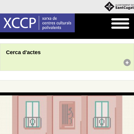
Inici
Agenda
Cerca d'actes