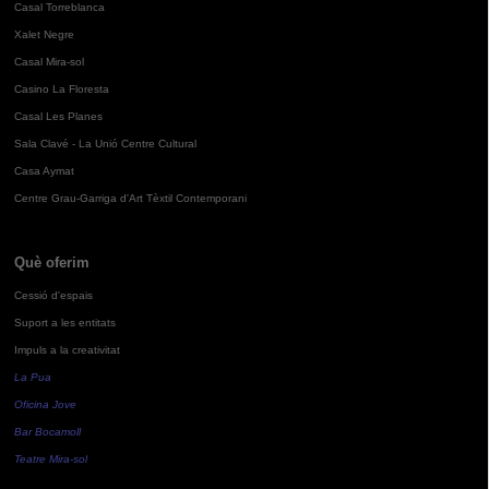
Casal Torreblanca
Xalet Negre
Casal Mira-sol
Casino La Floresta
Casal Les Planes
Sala Clavé - La Unió Centre Cultural
Casa Aymat
Centre Grau-Garriga d'Art Tèxtil Contemporani
Què oferim
Cessió d'espais
Suport a les entitats
Impuls a la creativitat
La Pua
Oficina Jove
Bar Bocamoll
Teatre Mira-sol