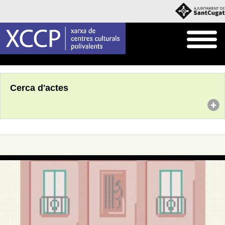
Inici
Agenda
Cerca d'actes