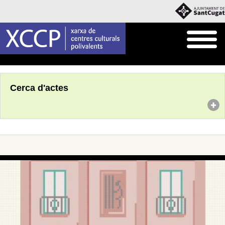
Inici
Agenda
Cerca d'actes