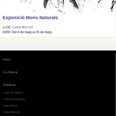
Exposició Mons Naturals
LLOC:
Casal Mira-sol
DATA: Del 4 de maig al 25 de maig
Inici
La Xarxa
Centres
Casa de Cultura
Casal Torreblanca
Xalet Negre
Casal Mira-sol