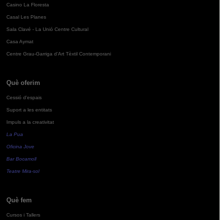
Casino La Floresta
Casal Les Planes
Sala Clavé - La Unió Centre Cultural
Casa Aymat
Centre Grau-Garriga d'Art Tèxtil Contemporani
Què oferim
Cessió d'espais
Suport a les entitats
Impuls a la creativitat
La Pua
Oficina Jove
Bar Bocamoll
Teatre Mira-sol
Què fem
Cursos i Tallers