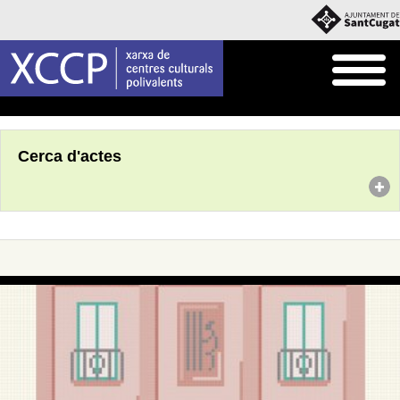
Inici
Agenda
Cerca d'actes