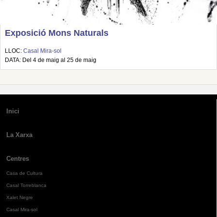
Exposició Mons Naturals
LLOC:
Casal Mira-sol
DATA: Del 4 de maig al 25 de maig
Inici
La Xarxa
Centres
Casa de Cultura
Casal Torreblanca
Xalet Negre
Casal Mira-sol