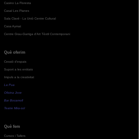
Casino La Floresta
Casal Les Planes
Sala Clavé - La Unió Centre Cultural
Casa Aymat
Centre Grau-Garriga d'Art Tèxtil Contemporani
Què oferim
Cessió d'espais
Suport a les entitats
Impuls a la creativitat
La Pua
Oficina Jove
Bar Bocamoll
Teatre Mira-sol
Què fem
Cursos i Tallers