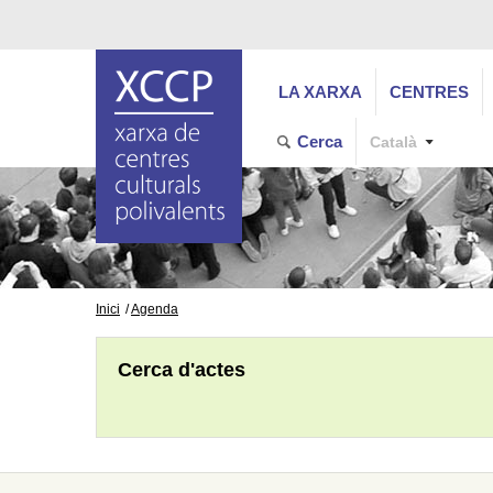
LA XARXA
CENTRES
Cerca
Català
Inici
Agenda
Cerca d'actes