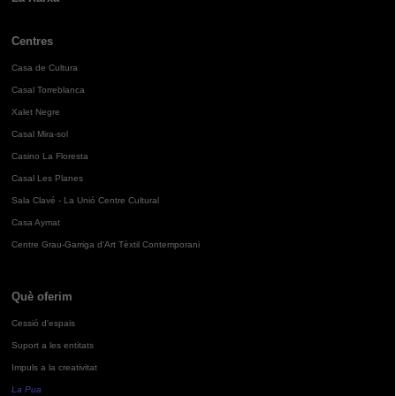
Centres
Casa de Cultura
Casal Torreblanca
Xalet Negre
Casal Mira-sol
Casino La Floresta
Casal Les Planes
Sala Clavé - La Unió Centre Cultural
Casa Aymat
Centre Grau-Garriga d'Art Tèxtil Contemporani
Què oferim
Cessió d'espais
Suport a les entitats
Impuls a la creativitat
La Pua