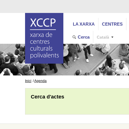
LA XARXA
CENTRES
Cerca
Català
Inici
Agenda
Cerca d'actes