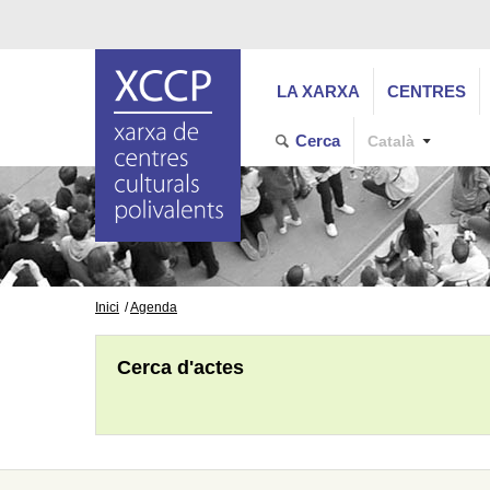
LA XARXA
CENTRES
Cerca
Català
Inici
Agenda
Cerca d'actes