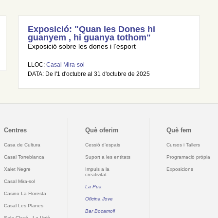
Exposició: "Quan les Dones hi
guanyem , hi guanya tothom"
Exposició sobre les dones i l’esport
LLOC:
Casal Mira-sol
DATA: De l'1 d'octubre al 31 d'octubre de 2025
Centres
Què oferim
Què fem
Casa de Cultura
Cessió d'espais
Cursos i Tallers
Casal Torreblanca
Suport a les entitats
Programació pròpia
Xalet Negre
Impuls a la
Exposicions
creativitat
Casal Mira-sol
La Pua
Casino La Floresta
Oficina Jove
Casal Les Planes
Bar Bocamoll
Sala Clavé - La Unió