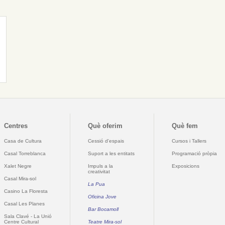
Centres
Què oferim
Què fem
Casa de Cultura
Cessió d'espais
Cursos i Tallers
Casal Torreblanca
Suport a les entitats
Programació pròpia
Xalet Negre
Impuls a la
Exposicions
creativitat
Casal Mira-sol
La Pua
Casino La Floresta
Oficina Jove
Casal Les Planes
Bar Bocamoll
Sala Clavé - La Unió
Centre Cultural
Teatre Mira-sol