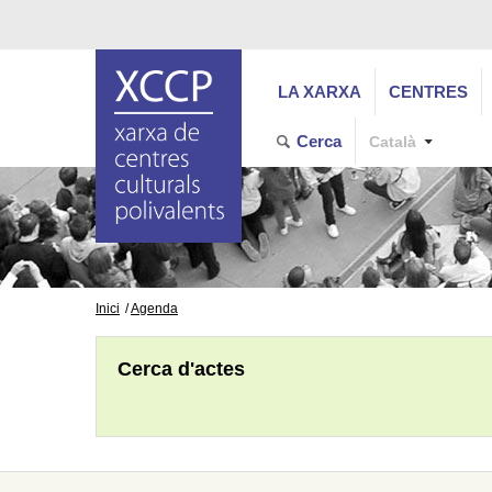
LA XARXA
CENTRES
Cerca
Català
Inici
Agenda
Cerca d'actes