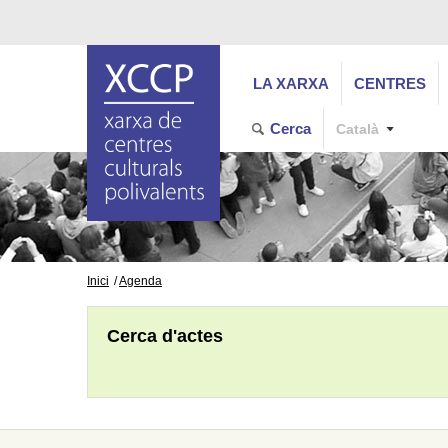
LA XARXA
CENTRES
Cerca
Català
Inici
Agenda
Cerca d'actes