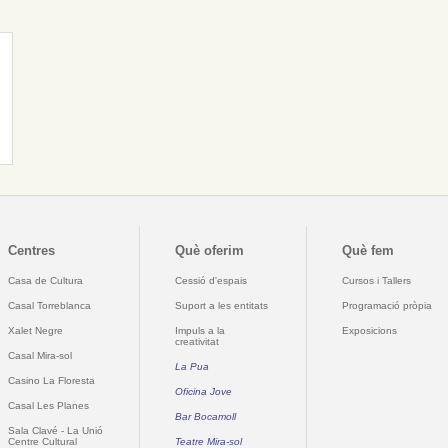
Centres
Què oferim
Què fem
Casa de Cultura
Cessió d'espais
Cursos i Tallers
Casal Torreblanca
Suport a les entitats
Programació pròpia
Xalet Negre
Impuls a la
Exposicions
creativitat
Casal Mira-sol
La Pua
Casino La Floresta
Oficina Jove
Casal Les Planes
Bar Bocamoll
Sala Clavé - La Unió
Centre Cultural
Teatre Mira-sol