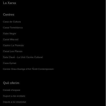
La Xarxa
Centres
Casa de Cultura
Casal Torreblanca
Xalet Negre
Casal Mira-sol
Casino La Floresta
Casal Les Planes
Sala Clavé - La Unió Centre Cultural
Casa Aymat
Centre Grau-Garriga d'Art Tèxtil Contemporani
Què oferim
Cessió d'espais
Suport a les entitats
Impuls a la creativitat