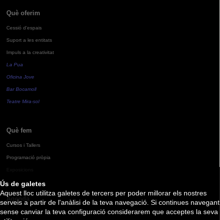
Què oferim
Cessió d'espais
Suport a les entitats
Impuls a la creativitat
La Pua
Oficina Jove
Bar Bocamoll
Teatre Mira-sol
Què fem
Cursos i Tallers
Programació pròpia
Exposicions
Ús de galetes
Aquest lloc utilitza galetes de tercers per poder millorar els nostres
Agenda
serveis a partir de l'anàlisi de la teva navegació. Si continues navegant
sense canviar la teva configuració considerarem que acceptes la seva