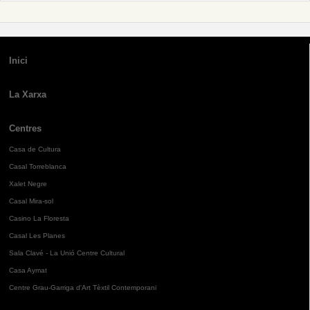
Inici
La Xarxa
Centres
Casa de Cultura
Casal Torreblanca
Xalet Negre
Casal Mira-sol
Casino La Floresta
Casal Les Planes
Sala Clavé - La Unió Centre Cultural
Casa Aymat
Centre Grau-Garriga d'Art Tèxtil Contemporani