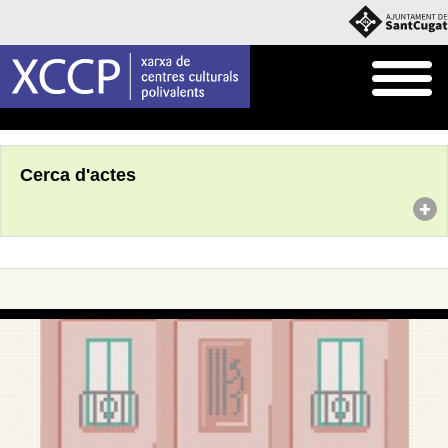
Inici
Agenda
Cerca d'actes