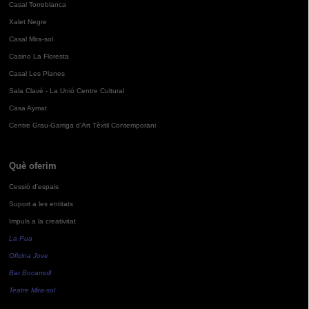
Casal Torreblanca
Xalet Negre
Casal Mira-sol
Casino La Floresta
Casal Les Planes
Sala Clavé - La Unió Centre Cultural
Casa Aymat
Centre Grau-Garriga d'Art Tèxtil Contemporani
Què oferim
Cessió d'espais
Suport a les entitats
Impuls a la creativitat
La Pua
Oficina Jove
Bar Bocamoll
Teatre Mira-sol