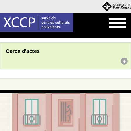
Inici
Agenda
Cerca d'actes