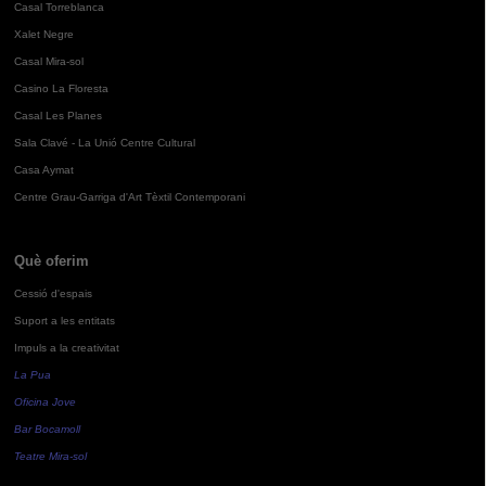
Casal Torreblanca
Xalet Negre
Casal Mira-sol
Casino La Floresta
Casal Les Planes
Sala Clavé - La Unió Centre Cultural
Casa Aymat
Centre Grau-Garriga d'Art Tèxtil Contemporani
Què oferim
Cessió d'espais
Suport a les entitats
Impuls a la creativitat
La Pua
Oficina Jove
Bar Bocamoll
Teatre Mira-sol