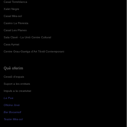
Casal Torreblanca
Xalet Negre
Casal Mira-sol
Casino La Floresta
Casal Les Planes
Sala Clavé - La Unió Centre Cultural
Casa Aymat
Centre Grau-Garriga d'Art Tèxtil Contemporani
Què oferim
Cessió d'espais
Suport a les entitats
Impuls a la creativitat
La Pua
Oficina Jove
Bar Bocamoll
Teatre Mira-sol