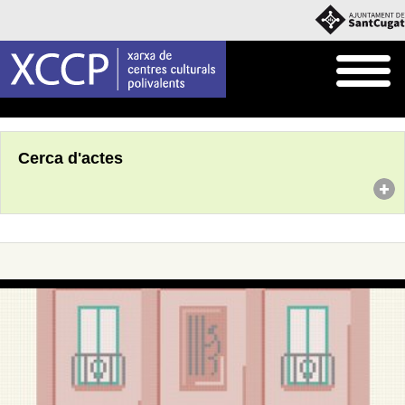
Inici
Agenda
Cerca d'actes