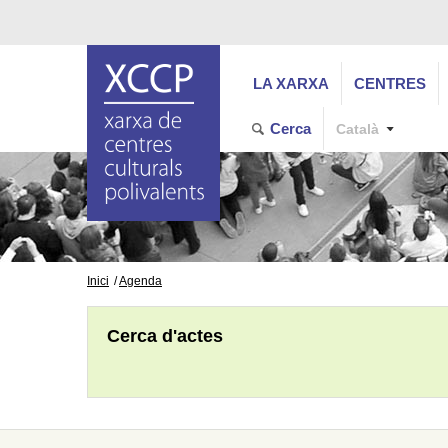
LA XARXA
CENTRES
Cerca
Català
Inici
Agenda
Cerca d'actes