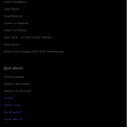
Casal Torreblanca
Xalet Negre
Casal Mira-sol
Casino La Floresta
Casal Les Planes
Sala Clavé - La Unió Centre Cultural
Casa Aymat
Centre Grau-Garriga d'Art Tèxtil Contemporani
Què oferim
Cessió d'espais
Suport a les entitats
Impuls a la creativitat
La Pua
Oficina Jove
Bar Bocamoll
Teatre Mira-sol