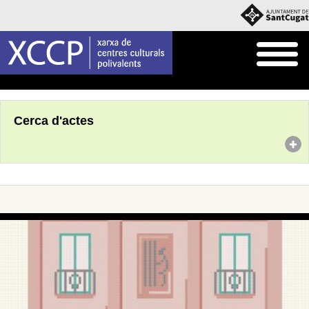
Inici
Agenda
Cerca d'actes