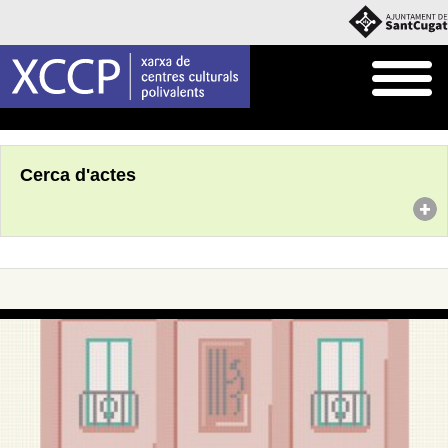
Inici
Agenda
Cerca d'actes