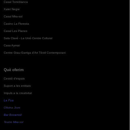
Casal Torreblanca
Xalet Negre
Casal Mira-sol
Casino La Floresta
Casal Les Planes
Sala Clavé - La Unió Centre Cultural
Casa Aymat
Centre Grau-Garriga d'Art Tèxtil Contemporani
Què oferim
Cessió d'espais
Suport a les entitats
Impuls a la creativitat
La Pua
Oficina Jove
Bar Bocamoll
Teatre Mira-sol