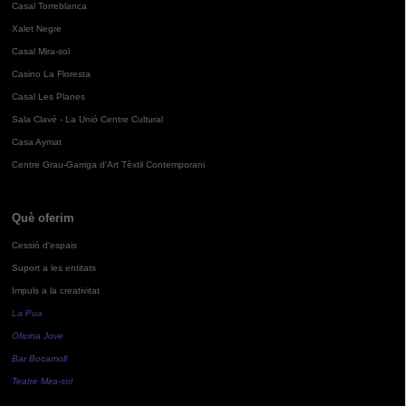
Casal Torreblanca
Xalet Negre
Casal Mira-sol
Casino La Floresta
Casal Les Planes
Sala Clavé - La Unió Centre Cultural
Casa Aymat
Centre Grau-Garriga d'Art Tèxtil Contemporani
Què oferim
Cessió d'espais
Suport a les entitats
Impuls a la creativitat
La Pua
Oficina Jove
Bar Bocamoll
Teatre Mira-sol