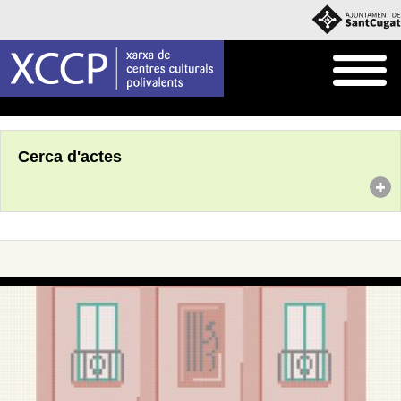
Inici
Agenda
Cerca d'actes