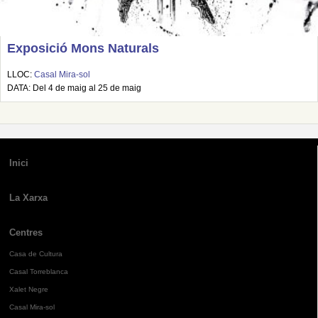
Exposició Mons Naturals
LLOC:
Casal Mira-sol
DATA: Del 4 de maig al 25 de maig
Inici
La Xarxa
Centres
Casa de Cultura
Casal Torreblanca
Xalet Negre
Casal Mira-sol