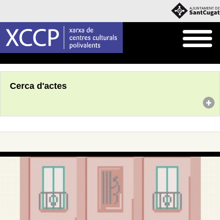
Inici
Agenda
Cerca d'actes