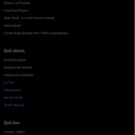
Casino La Floresta
Casal Les Planes
Sala Clavé - La Unió Centre Cultural
Casa Aymat
Centre Grau-Garriga d'Art Tèxtil Contemporani
Què oferim
Cessió d'espais
Suport a les entitats
Impuls a la creativitat
La Pua
Oficina Jove
Bar Bocamoll
Teatre Mira-sol
Què fem
Cursos i Tallers