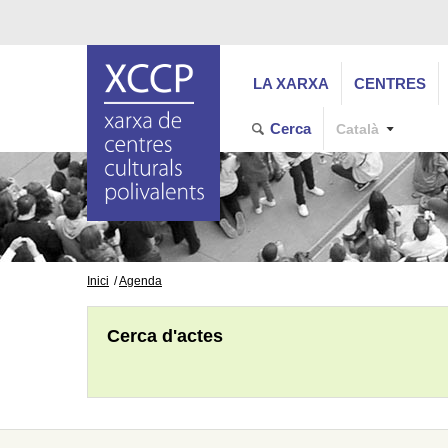
LA XARXA
CENTRES
Cerca
Català
Inici
Agenda
Cerca d'actes