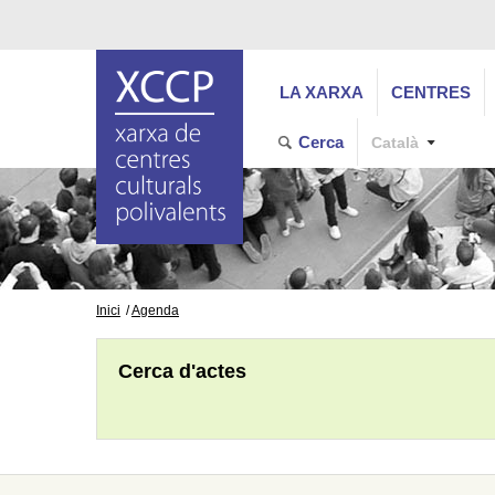
LA XARXA
CENTRES
Cerca
Català
Inici
Agenda
Cerca d'actes