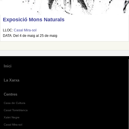
Exposició Mons Naturals
LLOC:
Casal Mira-sol
DATA: Del 4 de maig al 25 de maig
Inici
La Xarxa
Centres
Casa de Cultura
Casal Torreblanca
Xalet Negre
Casal Mira-sol