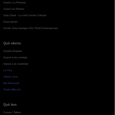
Casino La Floresta
Casal Les Planes
Sala Clavé - La Unió Centre Cultural
Casa Aymat
Centre Grau-Garriga d'Art Tèxtil Contemporani
Què oferim
Cessió d'espais
Suport a les entitats
Impuls a la creativitat
La Pua
Oficina Jove
Bar Bocamoll
Teatre Mira-sol
Què fem
Cursos i Tallers