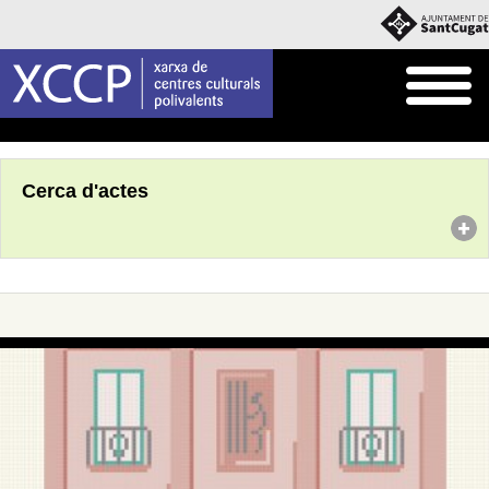
Inici
Agenda
Cerca d'actes