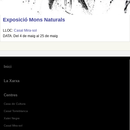
Exposició Mons Naturals
LLOC:
Casal Mira-sol
DATA: Del 4 de maig al 25 de maig
Inici
La Xarxa
Centres
Casa de Cultura
Casal Torreblanca
Xalet Negre
Casal Mira-sol