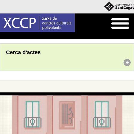
Inici
Agenda
Cerca d'actes