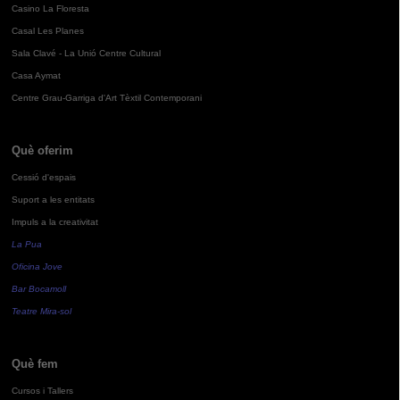
Casino La Floresta
Casal Les Planes
Sala Clavé - La Unió Centre Cultural
Casa Aymat
Centre Grau-Garriga d'Art Tèxtil Contemporani
Què oferim
Cessió d'espais
Suport a les entitats
Impuls a la creativitat
La Pua
Oficina Jove
Bar Bocamoll
Teatre Mira-sol
Què fem
Cursos i Tallers