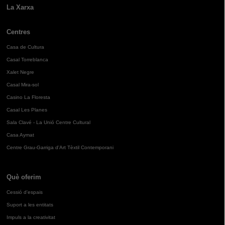
La Xarxa
Centres
Casa de Cultura
Casal Torreblanca
Xalet Negre
Casal Mira-sol
Casino La Floresta
Casal Les Planes
Sala Clavé - La Unió Centre Cultural
Casa Aymat
Centre Grau-Garriga d'Art Tèxtil Contemporani
Què oferim
Cessió d'espais
Suport a les entitats
Impuls a la creativitat