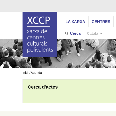
LA XARXA
CENTRES
Cerca
Català
Inici
Agenda
Cerca d'actes