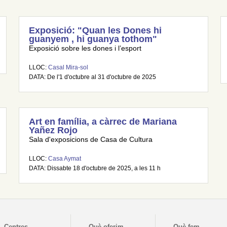
Exposició: "Quan les Dones hi
guanyem , hi guanya tothom"
Exposició sobre les dones i l’esport
LLOC:
Casal Mira-sol
DATA: De l'1 d'octubre al 31 d'octubre de 2025
Art en família, a càrrec de Mariana
Yañez Rojo
Sala d'exposicions de Casa de Cultura
LLOC:
Casa Aymat
DATA: Dissabte 18 d'octubre de 2025, a les 11 h
Centres
Què oferim
Què fem