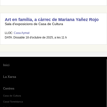
Art en família, a càrrec de Mariana Yañez Rojo
Sala d'exposicions de Casa de Cultura
LLOC:
Casa Aymat
DATA: Dissabte 18 d'octubre de 2025, a les 11 h
Inici
La Xarxa
Centres
Casa de Cultura
Casal Torreblanca