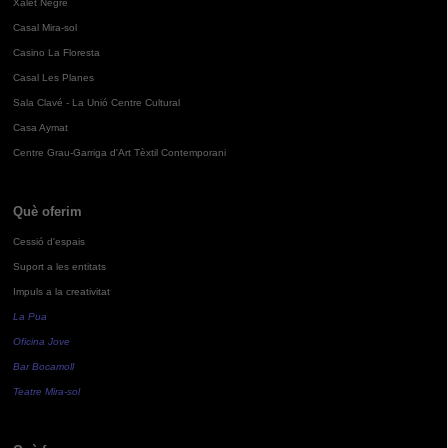
Xalet Negre
Casal Mira-sol
Casino La Floresta
Casal Les Planes
Sala Clavé - La Unió Centre Cultural
Casa Aymat
Centre Grau-Garriga d'Art Tèxtil Contemporani
Què oferim
Cessió d'espais
Suport a les entitats
Impuls a la creativitat
La Pua
Oficina Jove
Bar Bocamoll
Teatre Mira-sol