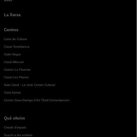
La Xarxa
Centres
Casa de Cultura
Casal Torreblanca
Xalet Negre
Casal Mira-sol
Casino La Floresta
Casal Les Planes
Sala Clavé - La Unió Centre Cultural
Casa Aymat
Centre Grau-Garriga d'Art Tèxtil Contemporani
Què oferim
Cessió d'espais
Suport a les entitats