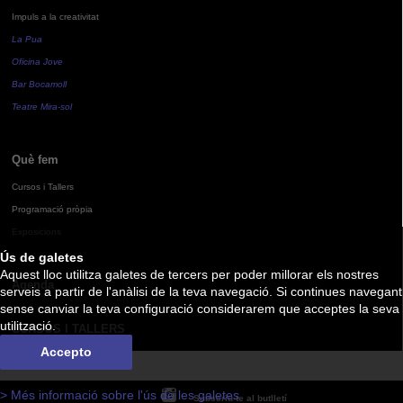
Impuls a la creativitat
La Pua
Oficina Jove
Bar Bocamoll
Teatre Mira-sol
Què fem
Cursos i Tallers
Programació pròpia
Exposicions
Ús de galetes
Aquest lloc utilitza galetes de tercers per poder millorar els nostres
Agenda
serveis a partir de l'anàlisi de la teva navegació. Si continues navegant
sense canviar la teva configuració considerarem que acceptes la seva
utilització.
CURSOS I TALLERS
Accepto
> Més informació sobre l'ús de les galetes
Subscriu-te al butlletí