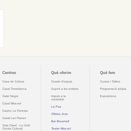
Centres
Què oferim
Què fem
Casa de Cultura
Cessió d'espais
Cursos i Tallers
Casal Torreblanca
Suport a les entitats
Programació pròpia
Xalet Negre
Impuls a la
Exposicions
creativitat
Casal Mira-sol
La Pua
Casino La Floresta
Oficina Jove
Casal Les Planes
Bar Bocamoll
Sala Clavé - La Unió
Centre Cultural
Teatre Mira-sol