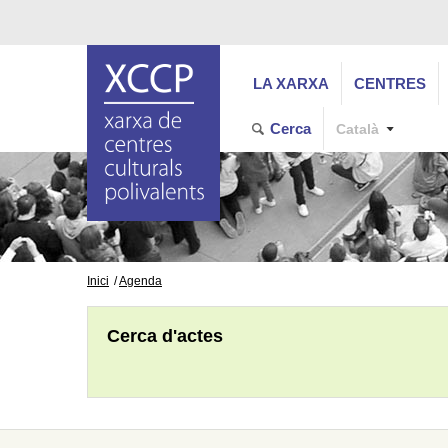
LA XARXA
CENTRES
Cerca
Català
Inici
Agenda
Cerca d'actes