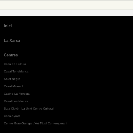
Inici
La Xarxa
Centres
Casa de Cultura
Casal Torreblanca
Xalet Negre
Casal Mira-sol
Casino La Floresta
Casal Les Planes
Sala Clavé - La Unió Centre Cultural
Casa Aymat
Centre Grau-Garriga d'Art Tèxtil Contemporani