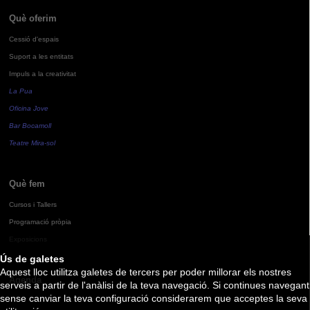
Què oferim
Cessió d'espais
Suport a les entitats
Impuls a la creativitat
La Pua
Oficina Jove
Bar Bocamoll
Teatre Mira-sol
Què fem
Cursos i Tallers
Programació pròpia
Exposicions
Ús de galetes
Aquest lloc utilitza galetes de tercers per poder millorar els nostres
Agenda
serveis a partir de l'anàlisi de la teva navegació. Si continues navegant
sense canviar la teva configuració considerarem que acceptes la seva