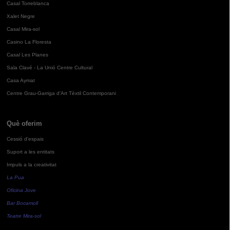
Casal Torreblanca
Xalet Negre
Casal Mira-sol
Casino La Floresta
Casal Les Planes
Sala Clavé - La Unió Centre Cultural
Casa Aymat
Centre Grau-Garriga d'Art Tèxtil Contemporani
Què oferim
Cessió d'espais
Suport a les entitats
Impuls a la creativitat
La Pua
Oficina Jove
Bar Bocamoll
Teatre Mira-sol