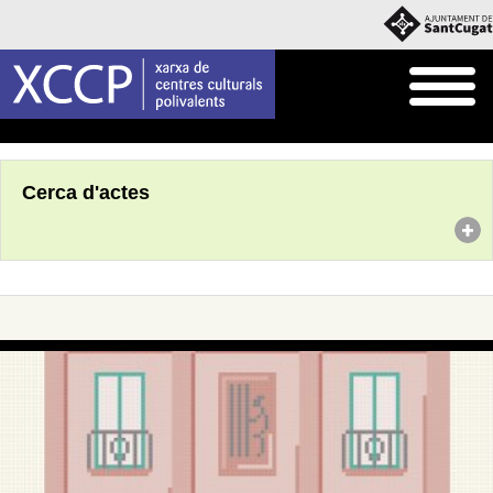
Inici
Agenda
Cerca d'actes