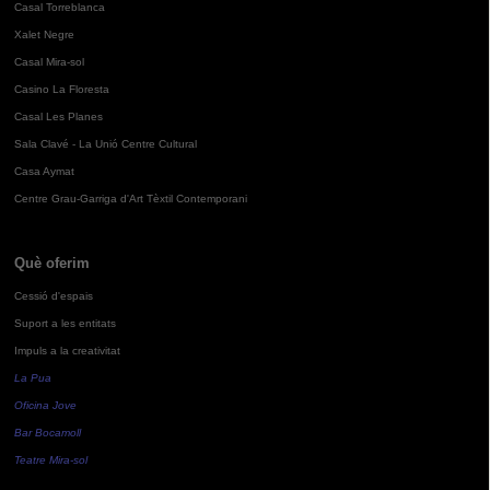
Casal Torreblanca
Xalet Negre
Casal Mira-sol
Casino La Floresta
Casal Les Planes
Sala Clavé - La Unió Centre Cultural
Casa Aymat
Centre Grau-Garriga d'Art Tèxtil Contemporani
Què oferim
Cessió d'espais
Suport a les entitats
Impuls a la creativitat
La Pua
Oficina Jove
Bar Bocamoll
Teatre Mira-sol