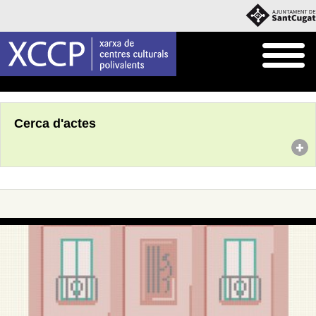
Inici
Agenda
Cerca d'actes