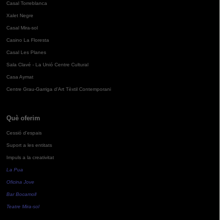
Casal Torreblanca
Xalet Negre
Casal Mira-sol
Casino La Floresta
Casal Les Planes
Sala Clavé - La Unió Centre Cultural
Casa Aymat
Centre Grau-Garriga d'Art Tèxtil Contemporani
Què oferim
Cessió d'espais
Suport a les entitats
Impuls a la creativitat
La Pua
Oficina Jove
Bar Bocamoll
Teatre Mira-sol