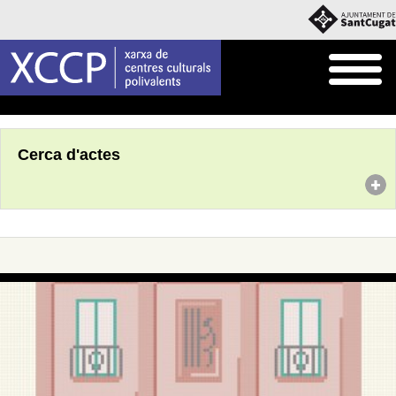
Inici
Agenda
Cerca d'actes