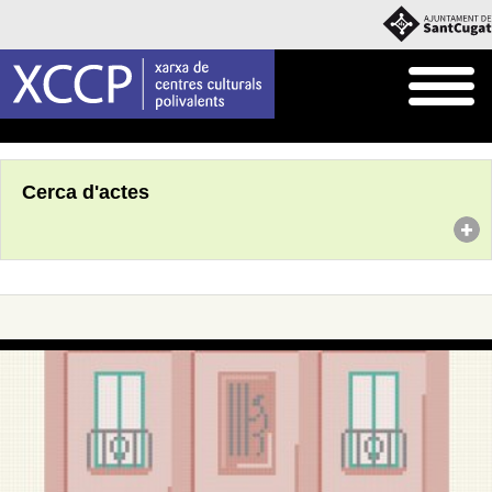
Inici
Agenda
Cerca d'actes