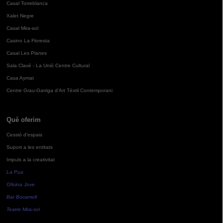
Casal Torreblanca
Xalet Negre
Casal Mira-sol
Casino La Floresta
Casal Les Planes
Sala Clavé - La Unió Centre Cultural
Casa Aymat
Centre Grau-Garriga d'Art Tèxtil Contemporani
Què oferim
Cessió d'espais
Suport a les entitats
Impuls a la creativitat
La Pua
Oficina Jove
Bar Bocamoll
Teatre Mira-sol