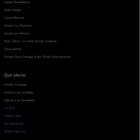
Casal Torreblanca
Xalet Negre
Casal Mira-sol
Casino La Floresta
Casal Les Planes
Sala Clavé - La Unió Centre Cultural
Casa Aymat
Centre Grau-Garriga d'Art Tèxtil Contemporani
Què oferim
Cessió d'espais
Suport a les entitats
Impuls a la creativitat
La Pua
Oficina Jove
Bar Bocamoll
Teatre Mira-sol