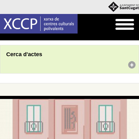
Inici
Agenda
Cerca d'actes