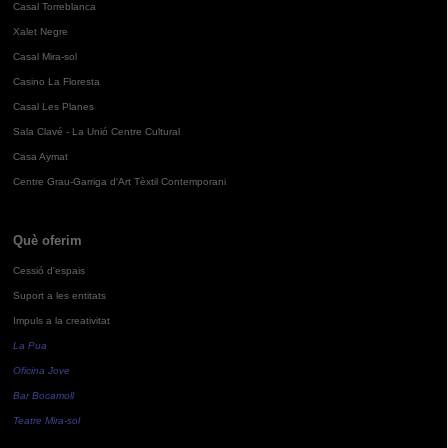
Casal Torreblanca
Xalet Negre
Casal Mira-sol
Casino La Floresta
Casal Les Planes
Sala Clavé - La Unió Centre Cultural
Casa Aymat
Centre Grau-Garriga d'Art Tèxtil Contemporani
Què oferim
Cessió d'espais
Suport a les entitats
Impuls a la creativitat
La Pua
Oficina Jove
Bar Bocamoll
Teatre Mira-sol