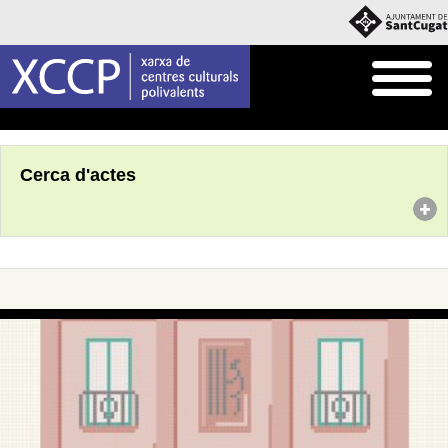
Inici
Agenda
Cerca d'actes