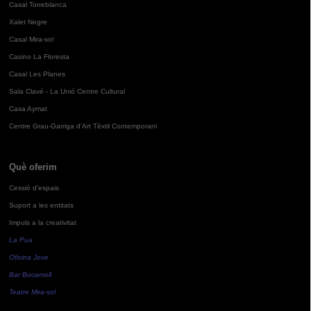
Casal Torreblanca
Xalet Negre
Casal Mira-sol
Casino La Floresta
Casal Les Planes
Sala Clavé - La Unió Centre Cultural
Casa Aymat
Centre Grau-Garriga d'Art Tèxtil Contemporani
Què oferim
Cessió d'espais
Suport a les entitats
Impuls a la creativitat
La Pua
Oficina Jove
Bar Bocamoll
Teatre Mira-sol