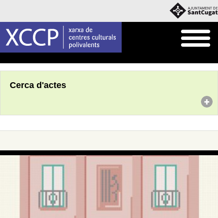
Inici
Agenda
Cerca d'actes