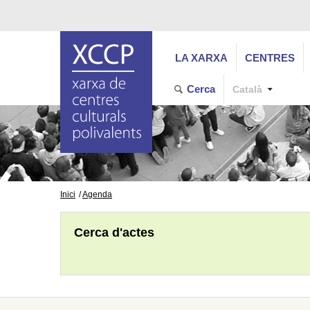
LA XARXA
CENTRES
Cerca
Català
Inici
Agenda
Cerca d'actes