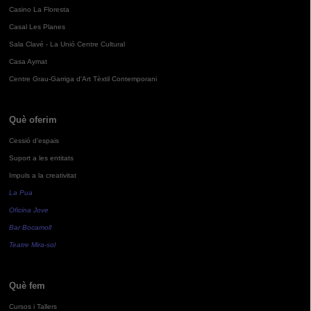
Casino La Floresta
Casal Les Planes
Sala Clavé - La Unió Centre Cultural
Casa Aymat
Centre Grau-Garriga d'Art Tèxtil Contemporani
Què oferim
Cessió d'espais
Suport a les entitats
Impuls a la creativitat
La Pua
Oficina Jove
Bar Bocamoll
Teatre Mira-sol
Què fem
Cursos i Tallers