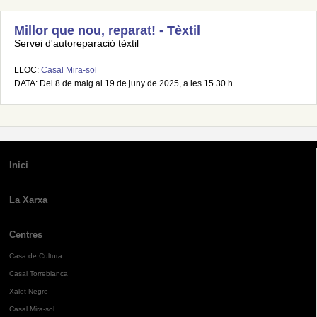
Millor que nou, reparat! - Tèxtil
Servei d'autoreparació tèxtil
LLOC:
Casal Mira-sol
DATA: Del 8 de maig al 19 de juny de 2025, a les 15.30 h
Inici
La Xarxa
Centres
Casa de Cultura
Casal Torreblanca
Xalet Negre
Casal Mira-sol