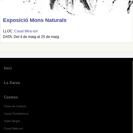
Exposició Mons Naturals
LLOC:
Casal Mira-sol
DATA: Del 4 de maig al 25 de maig
Inici
La Xarxa
Centres
Casa de Cultura
Casal Torreblanca
Xalet Negre
Casal Mira-sol