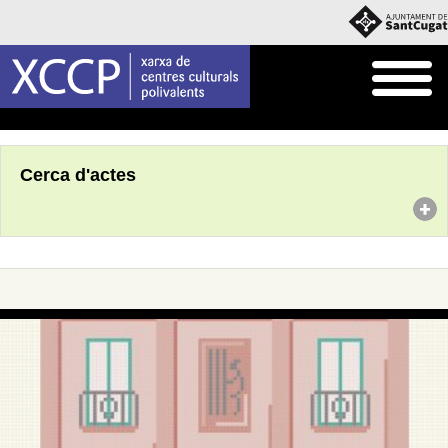
Inici
Agenda
Cerca d'actes