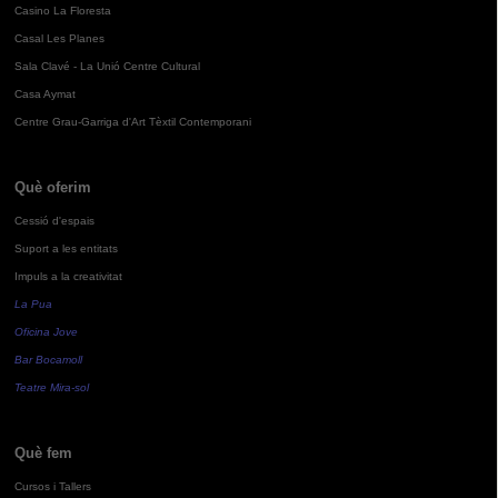
Casino La Floresta
Casal Les Planes
Sala Clavé - La Unió Centre Cultural
Casa Aymat
Centre Grau-Garriga d'Art Tèxtil Contemporani
Què oferim
Cessió d'espais
Suport a les entitats
Impuls a la creativitat
La Pua
Oficina Jove
Bar Bocamoll
Teatre Mira-sol
Què fem
Cursos i Tallers