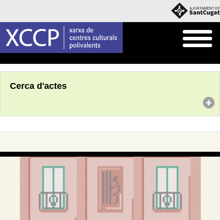
Inici
Agenda
Cerca d'actes