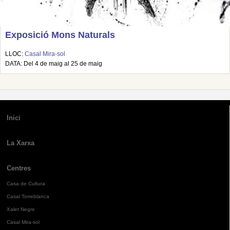
Exposició Mons Naturals
LLOC:
Casal Mira-sol
DATA: Del 4 de maig al 25 de maig
Inici
La Xarxa
Centres
Casa de Cultura
Casal Torreblanca
Xalet Negre
Casal Mira-sol