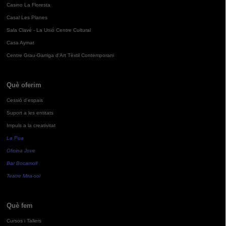
Casino La Floresta
Casal Les Planes
Sala Clavé - La Unió Centre Cultural
Casa Aymat
Centre Grau-Garriga d'Art Tèxtil Contemporani
Què oferim
Cessió d'espais
Suport a les entitats
Impuls a la creativitat
La Pua
Oficina Jove
Bar Bocamoll
Teatre Mira-sol
Què fem
Cursos i Tallers