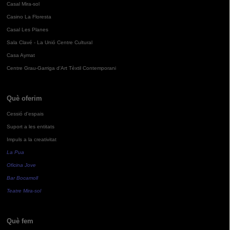
Casal Mira-sol
Casino La Floresta
Casal Les Planes
Sala Clavé - La Unió Centre Cultural
Casa Aymat
Centre Grau-Garriga d'Art Tèxtil Contemporani
Què oferim
Cessió d'espais
Suport a les entitats
Impuls a la creativitat
La Pua
Oficina Jove
Bar Bocamoll
Teatre Mira-sol
Què fem