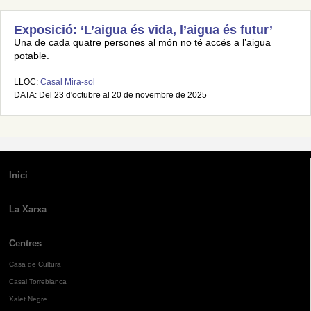
Exposició: ‘L’aigua és vida, l’aigua és futur’
Una de cada quatre persones al món no té accés a l’aigua
potable.
LLOC:
Casal Mira-sol
DATA: Del 23 d'octubre al 20 de novembre de 2025
Inici
La Xarxa
Centres
Casa de Cultura
Casal Torreblanca
Xalet Negre