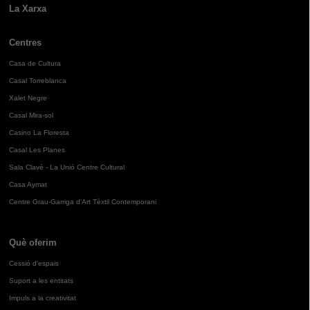
La Xarxa
Centres
Casa de Cultura
Casal Torreblanca
Xalet Negre
Casal Mira-sol
Casino La Floresta
Casal Les Planes
Sala Clavé - La Unió Centre Cultural
Casa Aymat
Centre Grau-Garriga d'Art Tèxtil Contemporani
Què oferim
Cessió d'espais
Suport a les entitats
Impuls a la creativitat